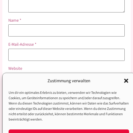
Name
*
E-Mail-Adresse
*
Website
Zustimmung verwalten
Name, E-Mail-Adresse und Website in diesem Browser für
Um dir ein optimales Erlebnis zu bieten, verwenden wir Technologien wie
Cookies, um Geräteinformationen zu speichern und/oder darauf zuzugreifen.
meinen nächsten Kommentar speichern.
Wenn du diesen Technologien zustimmst, können wir Daten wie das Surfverhalten
oder eindeutige IDs auf dieser Website verarbeiten. Wenn du deine Zustimmung
nicht erteilst oder zurückziehst, können bestimmte Merkmale und Funktionen
beeinträchtigt werden.