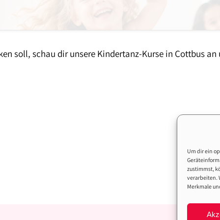
n soll, schau dir unsere Kindertanz-Kurse in Cottbus an
Um dir ein op
Geräteinform
zustimmst, kö
verarbeiten.
Merkmale und
Akz