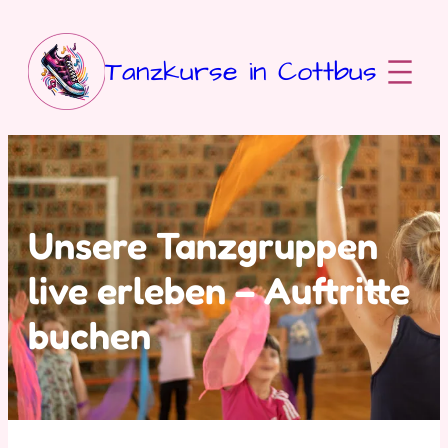
Zum
Inhalt
springen
Tanzkurse in Cottbus
Unsere Tanzgruppen
live erleben – Auftritte
buchen