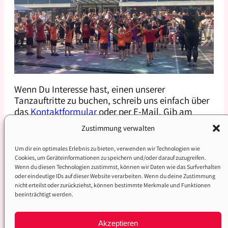
Wenn Du Interesse hast, einen unserer
Tanzauftritte zu buchen, schreib uns einfach über
das
Kontaktformular
oder per E-Mail. Gib am
besten gleich ein paar Eckdaten an (Datum, Ort,
Zustimmung verwalten
Anlass, gewünschte Auftrittslänge etc.), dann
melden wir uns mit allen weiteren Infos zurück.
Um dir ein optimales Erlebnis zu bieten, verwenden wir Technologien wie
Cookies, um Geräteinformationen zu speichern und/oder darauf zuzugreifen.
Wir freuen uns darauf, eure Veranstaltung
Wenn du diesen Technologien zustimmst, können wir Daten wie das Surfverhalten
tänzerisch zu bereichern! 💃✨
oder eindeutige IDs auf dieser Website verarbeiten. Wenn du deine Zustimmung
nicht erteilst oder zurückziehst, können bestimmte Merkmale und Funktionen
beeinträchtigt werden.
Akzeptieren