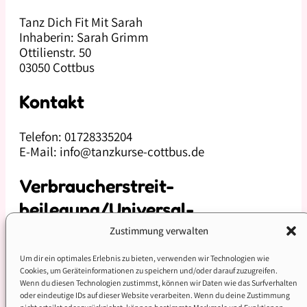
Tanz Dich Fit Mit Sarah
Inhaberin: Sarah Grimm
Ottilienstr. 50
03050 Cottbus
Kontakt
Telefon: 01728335204
E-Mail: info@tanzkurse-cottbus.de
Verbraucher­streit­
beilegung/Universal­
schlichtungs­stelle
Zustimmung verwalten
Um dir ein optimales Erlebnis zu bieten, verwenden wir Technologien wie
Wir sind nicht bereit oder verpflichtet, an
Cookies, um Geräteinformationen zu speichern und/oder darauf zuzugreifen.
Streitbeilegungsverfahren vor einer
Wenn du diesen Technologien zustimmst, können wir Daten wie das Surfverhalten
Verbraucherschlichtungsstelle teilzunehmen.
oder eindeutige IDs auf dieser Website verarbeiten. Wenn du deine Zustimmung